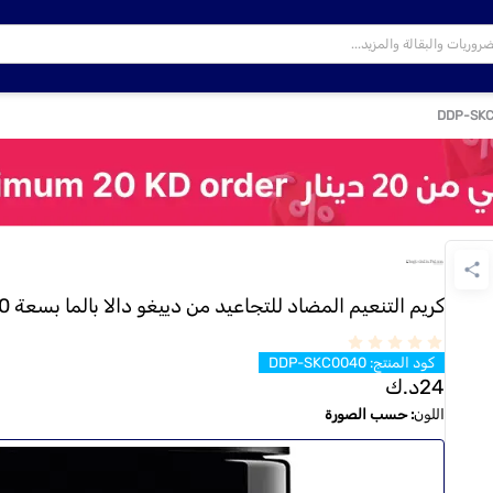
كريم التنعيم المضاد للتجاعيد من دييغو دالا بالما بسعة 50 مل - DDP-SKC0040
كود المنتج
:
DDP-SKC0040
24
د.ك
اللون
:
حسب الصورة