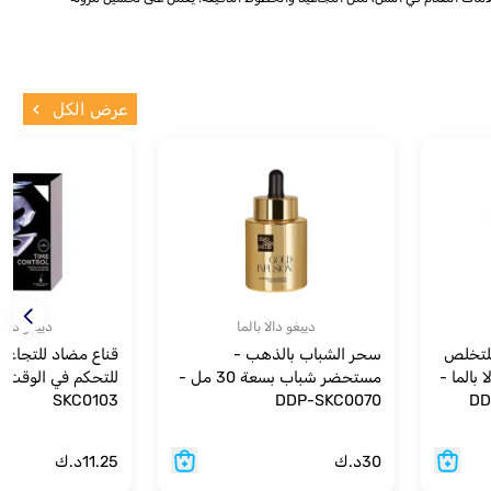
عرض الكل
دييغو دالا بالما
دييغو دالا 
للتخلص
سحر الشباب بالذهب -
قناع مضاد للتجاعي
بالما -
مستحضر شباب بسعة 30 مل -
SKC0103
DDP-SKC0070
30
د.ك
11.25
د.ك