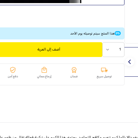
هذا المنتج سيتم توصيله يوم الأحد
1
أضف إلى العربة
توصيل سريع
ضمان
إرجاع مجاني
دفع آمن
 مل: حافظ على بشرة شابة ونضرة مع دييغو دالا بالما كريم تنعيم مكافح للتجاعيد. يحتوي هذا الكريم على تركيبة فع