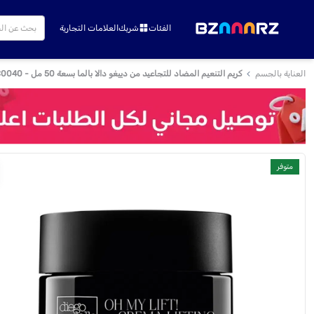
الفئات
شريك
العلامات التجارية
العناية بالجسم
كريم التنعيم المضاد للتجاعيد من دييغو دالا بالما بسعة 50 مل - DDP-SKC0040
متوفر