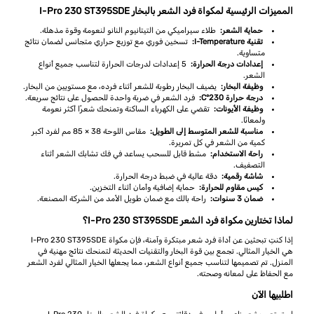
المميزات الرئيسية لمكواة فرد الشعر بالبخار I-Pro 230 ST395SDE
حماية الشعر:
طلاء سيراميكي من التيتانيوم النانو لنعومة وقوة مذهلة.
تقنية I-Temperature:
تسخين فوري مع توزيع حراري متجانس لضمان نتائج
متساوية.
إعدادات درجة الحرارة:
5 إعدادات لدرجات الحرارة لتناسب جميع أنواع
الشعر.
وظيفة البخار:
يضيف البخار رطوبة للشعر أثناء فرده، مع مستويين من البخار.
درجة حرارة 230°C:
فرد الشعر في ضربة واحدة للحصول على نتائج سريعة.
وظيفة الأيونات:
تقضي على الكهرباء الساكنة وتمنحك شعرًا أكثر نعومة
ولمعانًا.
مناسبة للشعر المتوسط إلى الطويل:
مقاس اللوحة 38 × 85 مم لفرد أكبر
كمية من الشعر في كل تمريرة.
راحة الاستخدام:
مشط قابل للسحب يساعد في فك تشابك الشعر أثناء
التصفيف.
شاشة رقمية:
دقة عالية في ضبط درجة الحرارة.
كيس مقاوم للحرارة:
حماية إضافية وأمان أثناء التخزين.
ضمان 3 سنوات:
راحة بالك مع ضمان طويل الأمد من الشركة المصنعة.
لماذا تختارين مكواة فرد الشعر I-Pro 230 ST395SDE؟
إذا كنتِ تبحثين عن أداة فرد شعر مبتكرة وآمنة، فإن مكواة I-Pro 230 ST395SDE
هي الخيار المثالي. تجمع بين قوة البخار والتقنيات الحديثة لتمنحك نتائج مهنية في
المنزل. تم تصميمها لتناسب جميع أنواع الشعر، مما يجعلها الخيار المثالي لفرد الشعر
مع الحفاظ على لمعانه وصحته.
اطلبيها الآن