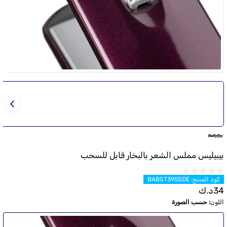
بيبيليس مملس الشعر بالبخار قابل للسحب
كود المنتج
:
BABST395SDE
34
د.ك
اللون
:
حسب الصورة