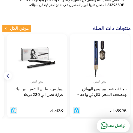
استمتعي بشعر ناعم وأملس في دقائق مع مكواة فرد الشعر بالبخار I-Pro 230
ST395SDE. احصلي عليها اليوم للحصول على نتائج احترافية في منزلك.
منتجات ذات الصلة
عرض الكل
بيبي ليس
بيبي ليس
مجفف شعر بيبيليس الهوائي
بيبيليس مملس الشعر سيراميك
ومصفف الشعر الكل في واحد -
حرارة تصل الي 230 درجة
E
BABAS6550SDE
59.95
د.ك
13.9
د.ك
9
تواصل معنا