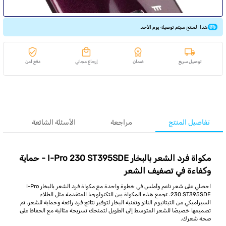
هذا المنتج سيتم توصيله يوم الأحد
توصيل سريع
ضمان
إرجاع مجاني
دفع آمن
تفاصيل المنتج
مراجعة
الأسئلة الشائعة
مكواة فرد الشعر بالبخار I-Pro 230 ST395SDE - حماية
وكفاءة في تصفيف الشعر
احصلي على شعر ناعم وأملس في خطوة واحدة مع مكواة فرد الشعر بالبخار I-Pro
230 ST395SDE. تجمع هذه المكواة بين التكنولوجيا المتقدمة مثل الطلاء
السيراميكي من التيتانيوم النانو وتقنية البخار لتوفير نتائج فرد رائعة وحماية للشعر. تم
تصميمها خصيصًا للشعر المتوسط إلى الطويل لتمنحك تسريحة مثالية مع الحفاظ على
صحة شعرك.