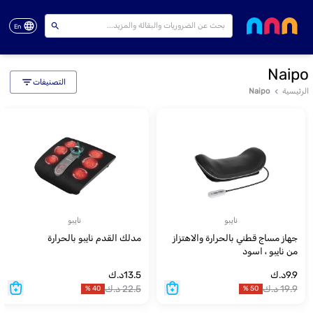
En
Naipo
التصنيفات
الرئيسية
Naipo
نايبو
نايبو
جهاز مساج قطني بالحرارة والاهتزاز
مدلك القدم نايبو بالحرارة
من نايبو ، اسود
9.9
د.ك
13.5
د.ك
19.9
د.ك
22.5
د.ك
%
40
%
50