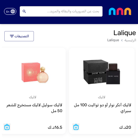
En
Lalique
التصنيفات
الرئيسية
Lalique
لاليك
لاليك
لاليك أنكر نوار أو دو تواليت 100 مل
لاليك سوليل لاليك مستخرج للشعر
سبراي
50 مل
20
د.ك
16.5
د.ك