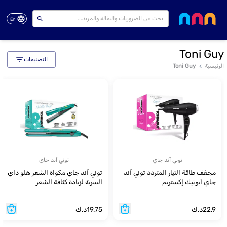
En
Toni Guy
التصنيفات
الرئيسية
Toni Guy
توني آند جاي
توني آند جاي
مجفف طاقة التيار المتردد توني آند
توني آند جاي مكواة الشعر هلو داي
جاي أيونيك إكستريم
السرية لزيادة كثافة الشعر
22.9
د.ك
19.75
د.ك