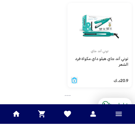
توني آند جاي
توني آند جاي هيلو داي مكواة فرد
الشعر
20.9
د.ك
___
تواصل معنا