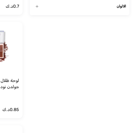
0.7
د.ك
الالوان
جولدن نود
0.85
د.ك