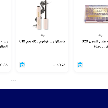
زينة
زينة
زينة - باليت ظلال العيون 020
ماسكارا زينا فوليوم بلاك رقم 010
زينا -
 بالحياة
المقاوم للم
0.75
د.ك
0.85
د
___