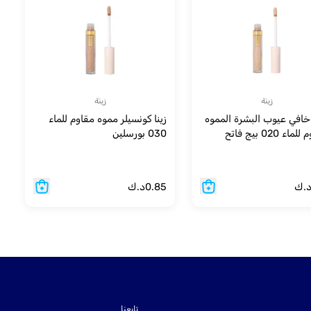
زينة
زينة
 خافي عيوب البشرة المموه
زينا كونسيلر مموه مقاوم للماء
اء 020 بيج فاتح
030 بورسلين
.ك
0.85
د.ك
تابعنا