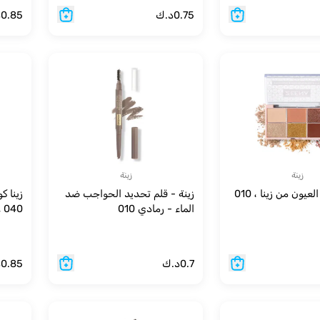
0.75
د.ك
0.85
د
زينة
زينة
لوحة ظلال العيون من زينا ، 010
زينة - قلم تحديد الحواجب ضد
زينا ك
الماء - رمادي 010
040 عسلي
0.7
د.ك
0.85
د