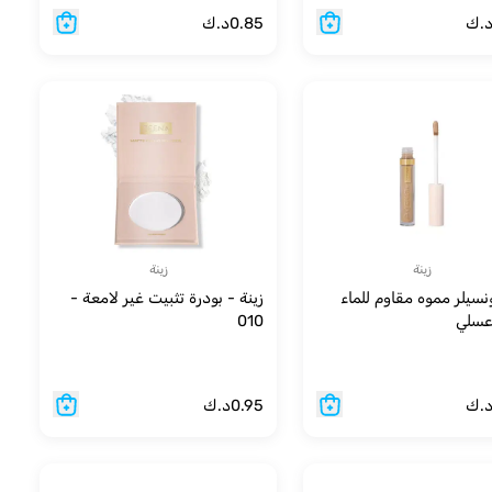
.ك
0.85
د.ك
زينة
زينة
ونسيلر مموه مقاوم للماء
زينة - بودرة تثبيت غير لامعة -
010
.ك
0.95
د.ك