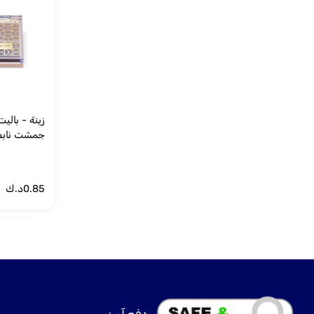
جمشت نابض
0.85
د.ك
دفع آمن