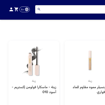
En
زينة
زينة
ونسيلر مموه مقاوم للماء
زينة - ماسكارا فولومن إكستريم -
أسود 010