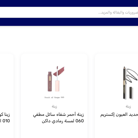
زينة
زينة
تحديد العيون إكستريم
زينة أحمر شفاه سائل مطفي
زينا ك
060 لمسة رمادي داكن
010 افواري