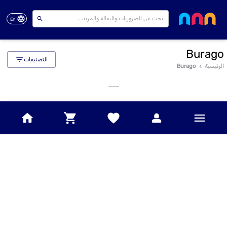
En
Burago
التصنيفات
الرئيسية
Burago
___