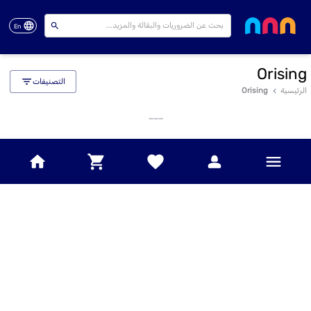
En
Orising
التصنيفات
الرئيسية
Orising
___