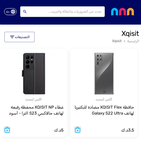
En
Xqisit
التصنيفات
الرئيسية
Xqisit
اكس ايست
اكس ايست
حافظة XQISIT Flex مضادة للبكتيريا
غطاء XQISIT NP محفظة رفيعة
لهاتف Galaxy S22 Ultra
لهاتف جالاكسي S23 الترا - أسود
3.5
د.ك
5
د.ك