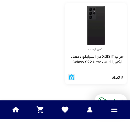
اكس ايست
جراب XQISIT من السيليكون مضاد
للبكتيريا لهاتف Galaxy S22 Ultra
3.5
د.ك
___
تواصل معنا