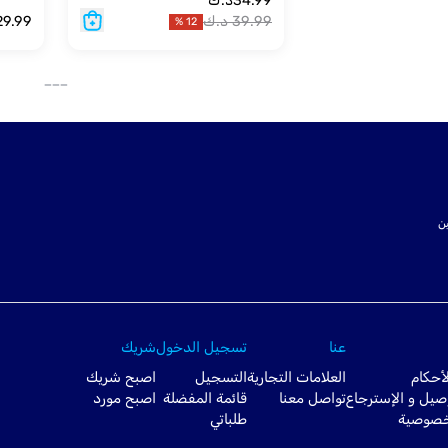
34.99
د.ك
39.99
د.ك
29.99
%
12
___
ت SSL لتأمين
عنا
تسجيل الدخول
شريك
أحكام
العلامات التجارية
التسجيل
اصبح شريك
صيل و الإسترجاع
تواصل معنا
قائمة المفضلة
اصبح مورد
خصوصية
طلباتي