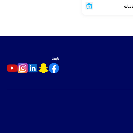
د.ك
تابعنا