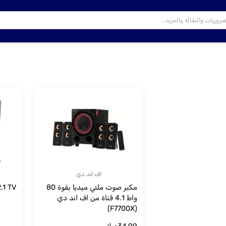
اف اند دي
مكبر صوت ملتي ميديا بقوة 80
F&D 2.1 TV م
واط 4.1 قناة من اف اند دي
(F7700X)