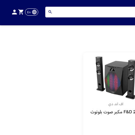
En
اف اند دي
كبر صوت بلوتوث