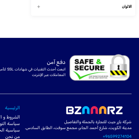
الالوان
دفع آمن
اتبعت أحدث التقنيات في شهادا
المعاملات عبر الإنترنت
الرئيسية
الشروط و ال
شركة بازر جيت للتجارة بالجملة والتفاصيل
سياسة التو
مدينة الكويت، شارع أحمد الجابر، مجمع سوفت، الطابق السادس.
سياسية ال
+96599274104
من نحن