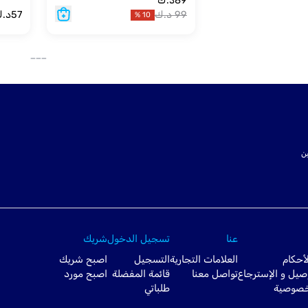
89
د.ك
99
د.ك
57
د.
%
10
___
ت SSL لتأمين
عنا
تسجيل الدخول
شريك
أحكام
العلامات التجارية
التسجيل
اصبح شريك
صيل و الإسترجاع
تواصل معنا
قائمة المفضلة
اصبح مورد
خصوصية
طلباتي