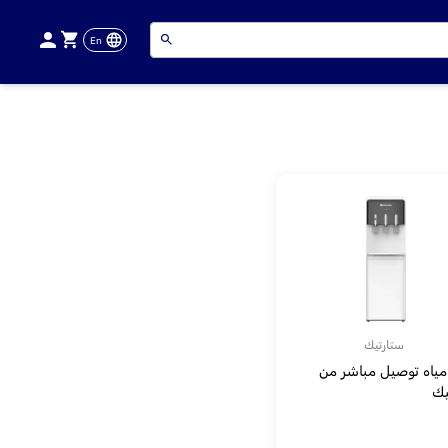
En
ستارتيك
 مياه توصيل مباشر من
يك