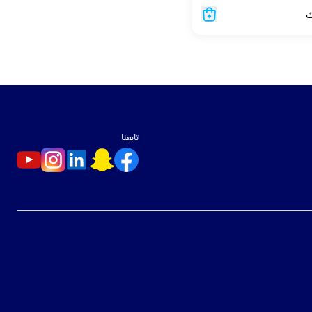
ك
تابعنا