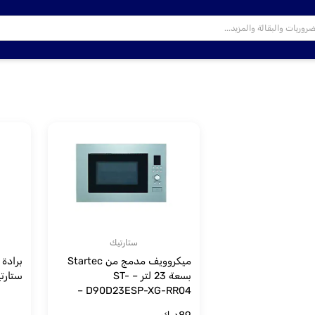
ستارتيك
ميكروويف مدمج من Startec
برادة
بسعة 23 لتر – ST-
ستارت
D90D23ESP-XG-RR04 –
فولاذ مقاوم للصدأ