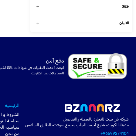
Size
الالوان
دفع آمن
اتبعت أحدث التقنيات في شهادا
المعاملات عبر الإنترنت
الرئيسية
الشروط و ال
شركة بازر جيت للتجارة بالجملة والتفاصيل
سياسة التو
مدينة الكويت، شارع أحمد الجابر، مجمع سوفت، الطابق السادس.
سياسية ال
+96599274104
من نحن