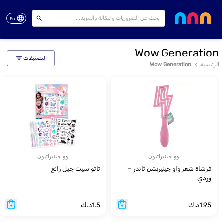
En
Wow Generation
التصنيفات
الرئيسية
Wow Generation
وو جينيراتيون
وو جينيراتيون
فرشاة شعر واو جينيريشن ثاندر –
تاتو سيت جيل رائع
وردي
1.95
د.ك
1.5
د.ك