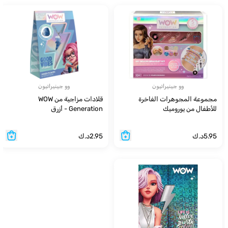
وو جينيراتيون
وو جينيراتيون
مجموعة المجوهرات الفاخرة
قلادات مزاجية من WOW
للأطفال من يوروميك
Generation - أزرق
5.95
د.ك
2.95
د.ك