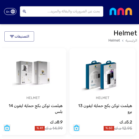
En
Helmet
التصنيفات
الرئيسية
Helmet
HELMET
HELMET
هيلمت توكن بكج حماية ايفون 13
هيلمت توكن بكج حماية ايفون 14
برو
بلس
5.2
د.ك
8.9
د.ك
12.95
د.ك
14.99
د.ك
%
41
%
60