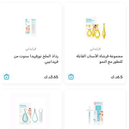
فرايدابي
فرايدابي
مجموعة فرشاة الأسنان القابلة
رذاذ الملح نوزفريدا سنوت من
للتطور مع النمو
فريدابيبي
6.5
د.ك
3.65
د.ك