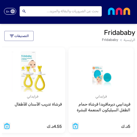
En
Fridababy
التصنيفات
الرئيسية
Fridababy
فرايدابي
فرايدابي
فريدابيبي ديرمافريدا فرشاة حمام
فرشاة تدريب الأسنان للأطفال
الطفل السيليكون المنعمة للبشرة
5
د.ك
4.55
د.ك