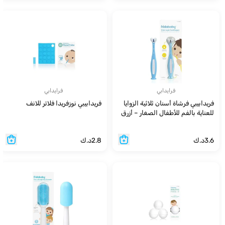
فرايدابي
فرايدابي
فريدابيبي فرشاة أسنان ثلاثية الزوايا
فريدابيبي نوزفريدا فلاتر للانف
للعناية بالفم للأطفال الصغار – أزرق
3.6
د.ك
2.8
د.ك