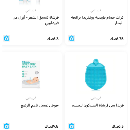
فرايدابي
فرايدابي
كرات حمام طبيعية بريثفريدا برائحة
فرشاة تنسيق الشعر - أزرق من
البخار
فريدابيبي
6.75
د.ك
6.3
د.ك
فرايدابي
فرايدابي
فريدا بيبي فرشاة السليكون للجسم
حوض غسيل ناعم للرضع
6.3
د.ك
39.8
د.ك