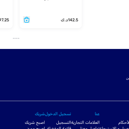
142.5
د.ك
97.25
___
ت SSL لتأمين
عنا
تسجيل الدخول
شريك
أحكام
العلامات التجارية
التسجيل
اصبح شريك
صيل و الإسترجاع
تواصل معنا
قائمة المفضلة
اصبح مورد