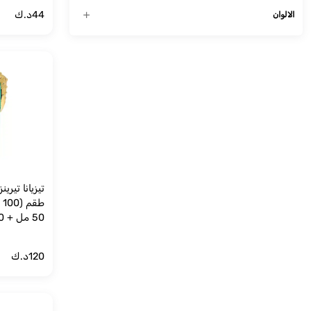
44
د.ك
الالوان
تيزيانا تير
شمعة 35 جم)
120
د.ك