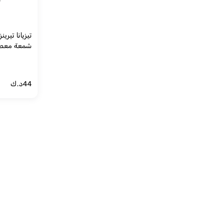
تيزيانا تير
شمعة معطرة 900 
44
د.ك