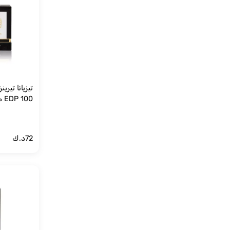
تيزيانا تيري
EDP 100 مل سبراي
72
د.ك