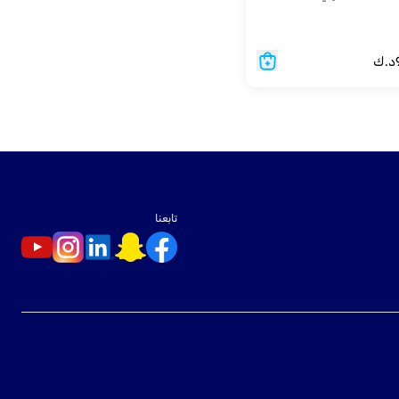
د.ك
تابعنا