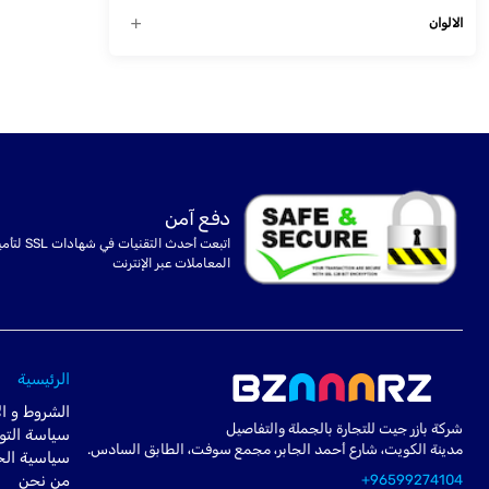
الالوان
دفع آمن
اتبعت أحدث التقنيات في شهادا
المعاملات عبر الإنترنت
الرئيسية
الشروط و ال
شركة بازر جيت للتجارة بالجملة والتفاصيل
سياسة التو
مدينة الكويت، شارع أحمد الجابر، مجمع سوفت، الطابق السادس.
سياسية ال
+96599274104
من نحن