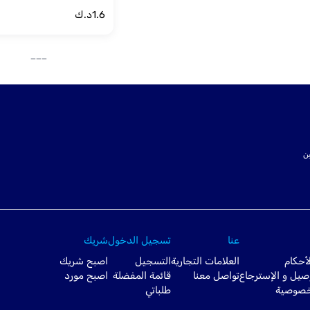
1.6
د.ك
___
ت SSL لتأمين
عنا
تسجيل الدخول
شريك
أحكام
العلامات التجارية
التسجيل
اصبح شريك
صيل و الإسترجاع
تواصل معنا
قائمة المفضلة
اصبح مورد
خصوصية
طلباتي