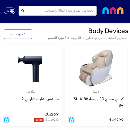
En
Body Devices
التصنيفات
الجمال والعناية بالبشرة والعطور
الأجهزة
أجهزة الجسم
ونسا
شاومى
كرسي مساج 2D وانسا، SL-A186 -
مسدس تدليك شاومي 2
بيج
26.9
د.ك
229.9
د.ك
29.9
د.ك
%
10