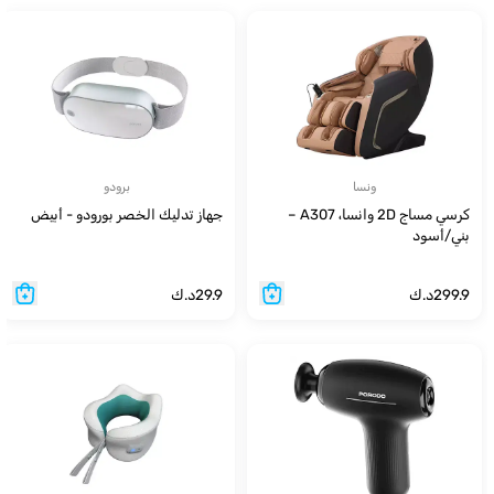
ونسا
برودو
كرسي مساج 2D وانسا، A307 –
جهاز تدليك الخصر بورودو - أبيض
بني/أسود
299.9
د.ك
29.9
د.ك