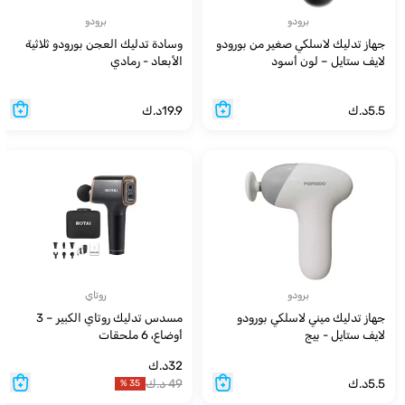
برودو
برودو
جهاز تدليك لاسلكي صغير من بورودو
وسادة تدليك العجن بورودو ثلاثية
لايف ستايل – لون أسود
الأبعاد - رمادي
5.5
د.ك
19.9
د.ك
برودو
روتاي
جهاز تدليك ميني لاسلكي بورودو
مسدس تدليك روتاي الكبير – 3
لايف ستايل - بيج
أوضاع، 6 ملحقات
32
د.ك
5.5
د.ك
49
د.ك
%
35