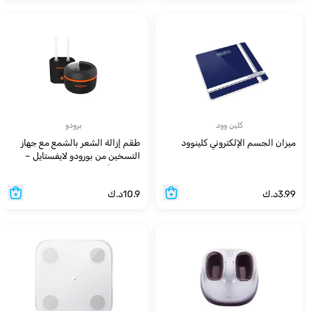
كلين وود
برودو
ميزان الجسم الإلكتروني كلينوود
طقم إزالة الشعر بالشمع مع جهاز
التسخين من بورودو لايفستايل –
باللون الأسود
3.99
د.ك
10.9
د.ك