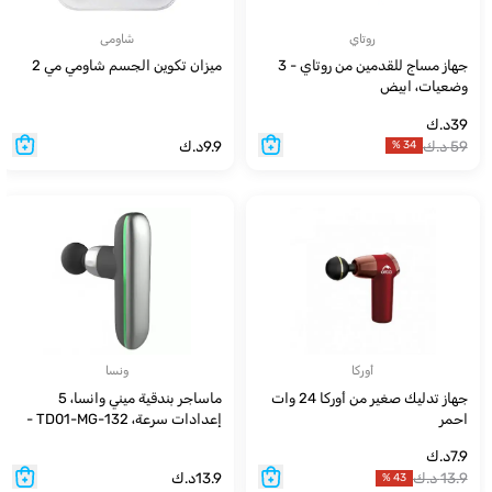
روتاي
شاومى
جهاز مساج للقدمين من روتاي - 3
ميزان تكوين الجسم شاومي مي 2
وضعيات، ابيض
39
د.ك
59
د.ك
9.9
د.ك
%
34
أوركا
ونسا
جهاز تدليك صغير من أوركا 24 وات
ماساجر بندقية ميني وانسا، 5
احمر
إعدادات سرعة، TD01-MG-132 -
فضي
7.9
د.ك
13.9
د.ك
13.9
د.ك
%
43