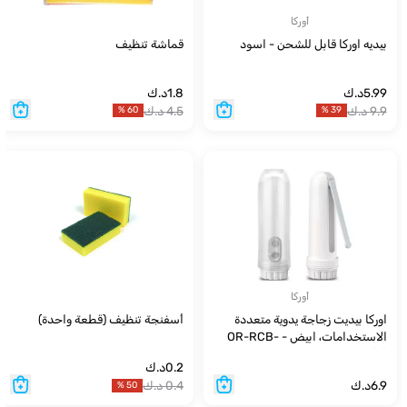
أوركا
بيديه اوركا قابل للشحن - اسود
قماشة تنظيف
5.99
د.ك
1.8
د.ك
9.9
د.ك
4.5
د.ك
%
60
%
39
أوركا
اوركا بيديت زجاجة يدوية متعددة
أسفنجة تنظيف (قطعة واحدة)
الاستخدامات، ابيض - OR-RCB-
9515(W)
0.2
د.ك
6.9
د.ك
0.4
د.ك
%
50