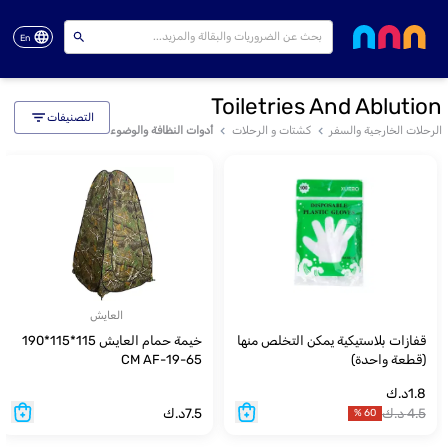
En
Toiletries And Ablution
التصنيفات
الرحلات الخارجية والسفر
كشتات و الرحلات
أدوات النظافة والوضوء
العايش
قفازات بلاستيكية يمكن التخلص منها
خيمة حمام العايش 115*115*190
(قطعة واحدة)
CM AF-19-65
1.8
د.ك
4.5
د.ك
7.5
د.ك
%
60