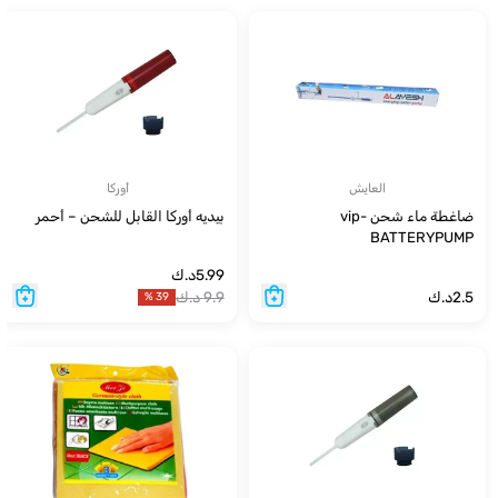
العايش
أوركا
ضاغطة ماء شحن vip-
بيديه أوركا القابل للشحن – أحمر
BATTERYPUMP
5.99
د.ك
2.5
د.ك
9.9
د.ك
%
39