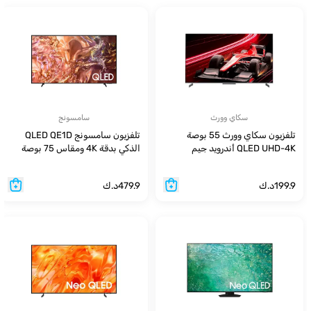
سكاي وورث
سامسونج
تلفزيون سكاي وورث 55 بوصة
تلفزيون سامسونج QLED QE1D
QLED UHD-4K أندرويد جيم
الذكي بدقة 4K ومقاس 75 بوصة
199.9
د.ك
479.9
د.ك