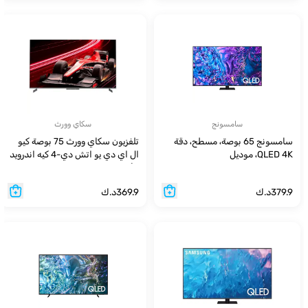
سامسونج
سكاي وورث
سامسونج 65 بوصة، مسطح، دقة
تلفزيون سكاي وورث 75 بوصة كيو
QLED 4K، موديل
ال اي دي يو اتش دي-4 كيه اندرويد
QA65Q70DAUXZN
للألعاب
379.9
د.ك
369.9
د.ك