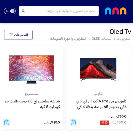
En
Qled Tv
التصنيفات
التلفزيونات
شاشات QLED
التلفزيون واجهزة الصوتيات
شاومى
سامسونج
تلفزيون مي A Pro كيو إل إي دي
شاشة سامسونج 65 بوصة فلات نيو
ذكي بحجم 65 بوصة بدقة 4 كي
كيو ليد 8 كيه
(إصدار 2026) باللون الرمادي
179.9
د.ك
الداكن موديل ELA5844GL
199.9
د.ك
919.9
د.ك
%
10