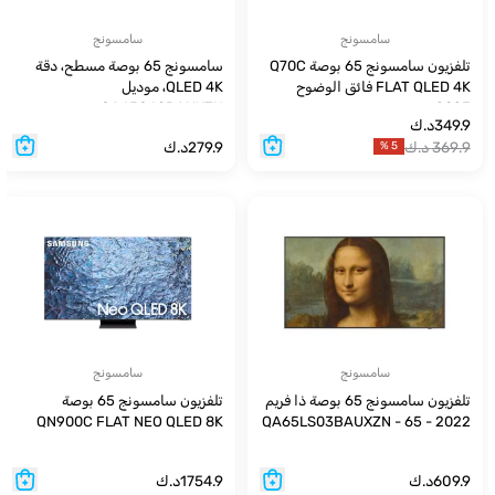
سامسونج
سامسونج
تلفزيون سامسونج 65 بوصة Q70C
سامسونج 65 بوصة مسطح، دقة
FLAT QLED 4K فائق الوضوح
QLED 4K، موديل
QA65Q60DAUXZN
2023
349.9
د.ك
369.9
د.ك
279.9
د.ك
%
5
سامسونج
سامسونج
تلفزيون سامسونج 65 بوصة ذا فريم
تلفزيون سامسونج 65 بوصة
QN900C FLAT NEO QLED 8K
2022 - QA65LS03BAUXZN - 65
بوصة
الدقة - 2023
609.9
د.ك
1754.9
د.ك