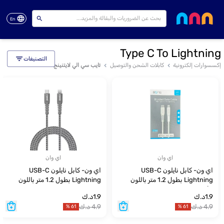
En
Type C To Lightning
التصنيفات
إكسسوارات إلكترونية
كابلات الشحن والتوصيل
تايب سي الي لايتنينج
اي وان
اي وان
اي ون- كابل نايلون USB-C
اي ون- كابل نايلون USB-C
Lightning بطول 1.2 متر باللون
Lightning بطول 1.2 متر باللون
الأبيض
الرمادي
1.9
د.ك
1.9
د.ك
4.9
د.ك
4.9
د.ك
%
61
%
61