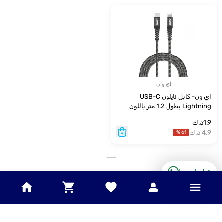
اي وان
اي ون- كابل نايلون USB-C
Lightning بطول 1.2 متر باللون
الأسود
1.9
د.ك
4.9
د.ك
%
61
___
تواصل معنا