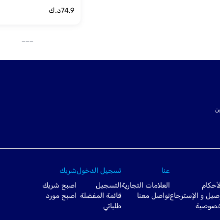
74.9
د.ك
___
ت SSL لتأمين
عنا
تسجيل الدخول
شريك
أحكام
العلامات التجارية
التسجيل
اصبح شريك
صيل و الإسترجاع
تواصل معنا
قائمة المفضلة
اصبح مورد
خصوصية
طلباتي