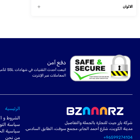
الالوان
دفع آمن
اتبعت أحدث التقنيات في شهادا
المعاملات عبر الإنترنت
الرئيسية
الشروط و ال
شركة بازر جيت للتجارة بالجملة والتفاصيل
سياسة التو
مدينة الكويت، شارع أحمد الجابر، مجمع سوفت، الطابق السادس.
سياسية ال
+96599274104
من نحن