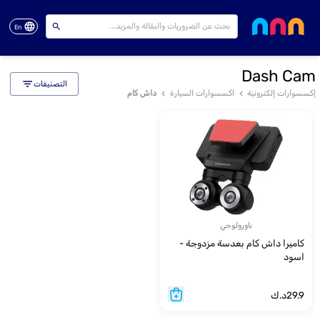
En
Dash Cam
التصنيفات
إكسسوارات إلكترونية
اكسسوارات السيارة
داش كام
باورولوجي
كاميرا داش كام بعدسة مزدوجة -
اسود
29.9
د.ك