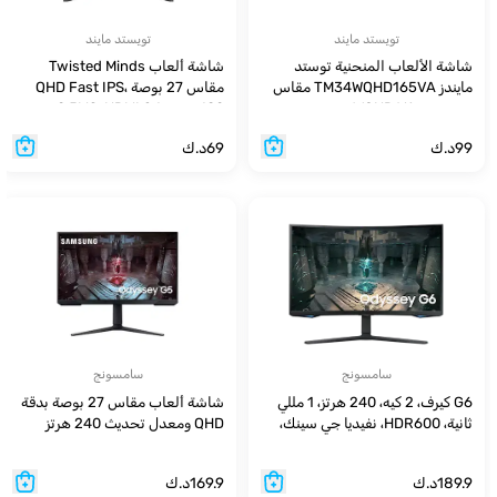
تويستد مايند
تويستد مايند
شاشة الألعاب المنحنية توستد
شاشة ألعاب Twisted Minds
مايندز TM34WQHD165VA مقاس
مقاس 27 بوصة QHD Fast IPS،
٣٤ بوصة WQHD VA، ١٦٥ هرتز، ٠.٥
180 هرتز، 0.5MS، HDMI 2.1،
مللي ثانية، HDMI ٢.١ – باللون الأسود
HDR400 RGB - أسود
99
د.ك
69
د.ك
سامسونج
سامسونج
G6 كيرف، 2 كيه، 240 هرتز، 1 مللي
شاشة ألعاب مقاس 27 بوصة بدقة
ثانية، HDR600، نفيديا جي سينك،
QHD ومعدل تحديث 240 هرتز
2.1 اتش دي ام اي، ذكي، بلوتوث
189.9
د.ك
169.9
د.ك