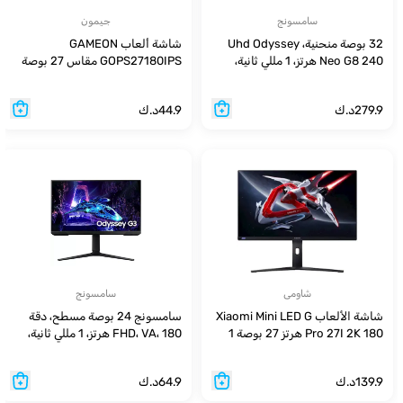
سامسونج
جيمون
32 بوصة منحنية، Uhd Odyssey
شاشة ألعاب GAMEON
Neo G8 240 هرتز، 1 مللي ثانية،
GOPS27180IPS مقاس 27 بوصة
2.1hdmi، Va، 4k، Q Dot Color
بدقة FHD و180 هرتز و0.5 مللي
ثانية سريعة IPS HDMI 2.1 للألعاب
279.9
د.ك
44.9
د.ك
(تدعم PS5)
شاومى
سامسونج
شاشة الألعاب Xiaomi Mini LED G
سامسونج 24 بوصة مسطح، دقة
Pro 27I 2K 180 هرتز 27 بوصة 1
FHD، VA، 180 هرتز، 1 مللي ثانية،
مللي ثانية
HDR10، مدخل HDMI 2.0
139.9
د.ك
64.9
د.ك