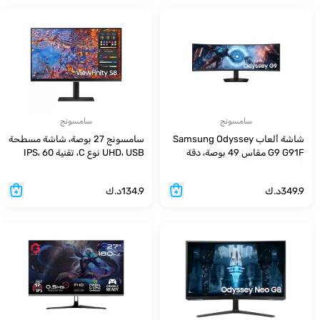
Premium Pro
سامسونج
سامسونج
شاشة ألعاب Samsung Odyssey
سامسونج 27 بوصة، شاشة مسطحة
G9 G91F مقاس 49 بوصة، دقة
UHD، USB نوع C، تقنية IPS، 60
DQHD (5120 × 1440)، لوحة VA،
هرتز
زمن استجابة 1 مللي ثانية (GTG)،
349.9
د.ك
134.9
د.ك
معدل تحديث 144 هرتز، معيار
VESA DisplayHDR 600، تقنية
AMD FreeSync Premium Pro،
منفذ HDMI 2.1، حامل مريح، وانحناء
1000R.