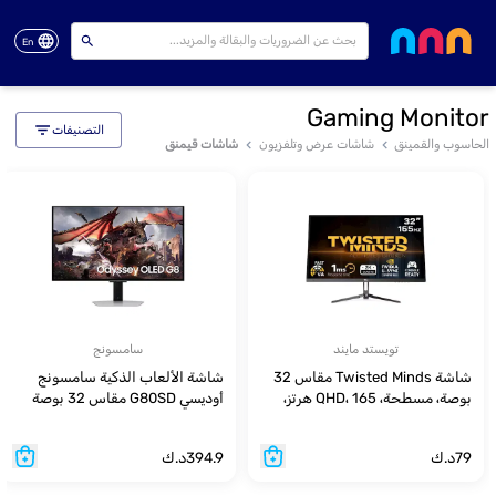
En
Gaming Monitor
التصنيفات
الحاسوب والقمينق
شاشات عرض وتلفزيون
شاشات قيمنق
تويستد مايند
سامسونج
شاشة Twisted Minds مقاس 32
شاشة الألعاب الذكية سامسونج
بوصة، مسطحة، QHD، 165 هرتز،
أوديسي G80SD مقاس 32 بوصة
VA، 1 مللي ثانية، HDR، HDMI2.1
بدقة 4K UHD بتقنية OLED، معدل
للألعاب
تحديث 240 هرتز، زمن استجابة
79
د.ك
394.9
د.ك
0.03 مللي ثانية، مزودة بمنفذ HDMI
2.1 وتقنية AMD FreeSync