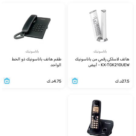
باناسونيك
باناسونيك
هاتف لاسلكي رقمي من باناسونيك
طقم هاتف باناسونيك ذو الخط
KX-TGK210UEW - أبيض
الواحد
27.5
د.ك
4.75
د.ك