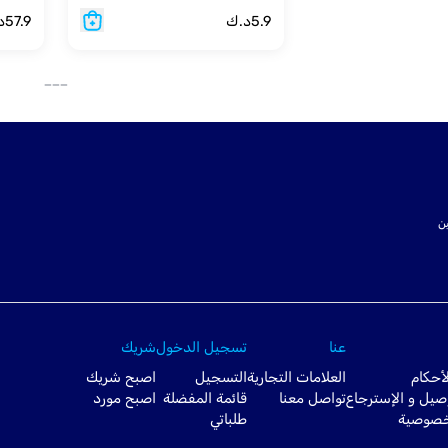
5.9
د.ك
57.9
د
___
ت SSL لتأمين
عنا
تسجيل الدخول
شريك
أحكام
العلامات التجارية
التسجيل
اصبح شريك
صيل و الإسترجاع
تواصل معنا
قائمة المفضلة
اصبح مورد
خصوصية
طلباتي