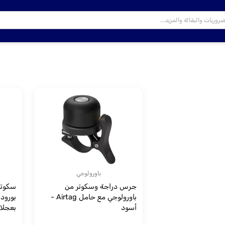
باورولوجي
جرس دراجة وسكوتر من
سكوتر 
باورولوجي مع حامل Airtag -
بورودو
أسود
– ورد