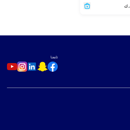
.ك
تابعنا