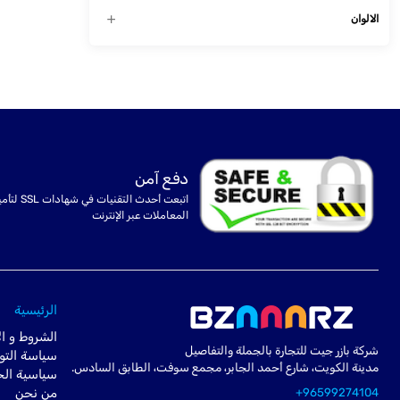
الالوان
دفع آمن
اتبعت أحدث التقنيات في شهادا
المعاملات عبر الإنترنت
الرئيسية
الشروط و ال
شركة بازر جيت للتجارة بالجملة والتفاصيل
سياسة التو
مدينة الكويت، شارع أحمد الجابر، مجمع سوفت، الطابق السادس.
سياسية ال
+96599274104
من نحن