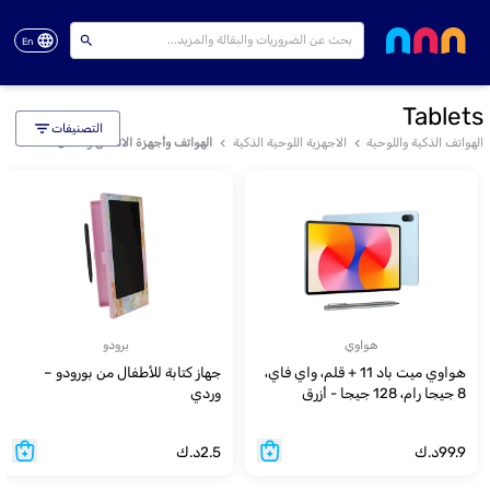
En
Tablets
التصنيفات
الهواتف الذكية واللوحية
الاجهزية اللوحية الذكية
الهواتف وأجهزة الاتصال والأمان
هواوي
برودو
هواوي ميت باد 11 + قلم، واي فاي،
جهاز كتابة للأطفال من بورودو –
8 جيجا رام، 128 جيجا - أزرق
وردي
99.9
د.ك
2.5
د.ك