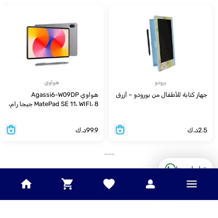
برودو
هواوي
جهاز كتابة للأطفال من بورودو – أزرق
هواوي Agassi6-W09DP
MatePad SE 11، WIFI، 8 جيجا رام،
128 جيجا، HarmonyOS 2.0 - لون
رمادي
2.5
د.ك
99.9
د.ك
___
تواصل معنا