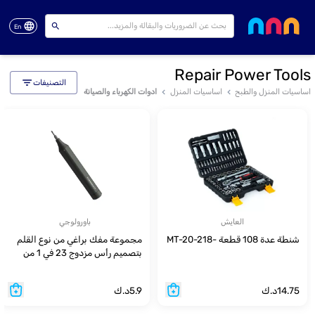
En
Repair Power Tools
التصنيفات
اساسيات المنزل والطبح
اساسيات المنزل
ادوات الكهرباء والصيانة
العايش
باورولوجي
شنطة عدة 108 قطعة -MT-20-218
مجموعة مفك براغي من نوع القلم
بتصميم رأس مزدوج 23 في 1 من
Powerology
14.75
د.ك
5.9
د.ك