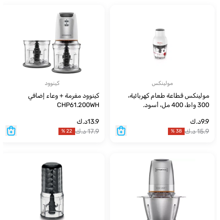
مولينكس
كينوود
مولينكس قطاعة طعام كهربائية،
كينوود مفرمة + وعاء إضافي
300 واط، 400 مل، أسود.
CHP61.200WH
9.9
د.ك
13.9
د.ك
15.9
د.ك
17.9
د.ك
%
22
%
38