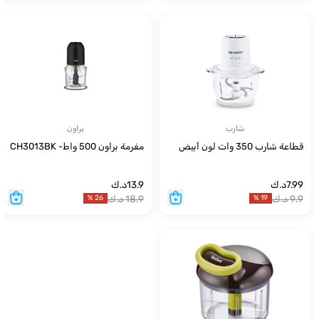
شارب
براون
قطاعة شارب 350 وات لون أبيض
مفرمة براون 500 واط- CH3013BK
7.99
د.ك
13.9
د.ك
9.9
د.ك
18.9
د.ك
%
26
%
19