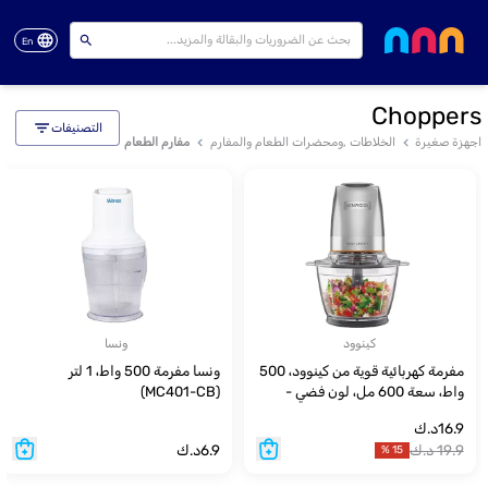
En
Choppers
التصنيفات
اجهزة صغيرة
الخلاطات ,ومحضرات الطعام والمفارم
مفارم الطعام
كينوود
ونسا
مفرمة كهربائية قوية من كينوود، 500
ونسا مفرمة 500 واط، 1 لتر
واط، سعة 600 مل، لون فضي -
(MC401-CB)
CHP62.470SI
16.9
د.ك
19.9
د.ك
6.9
د.ك
%
15