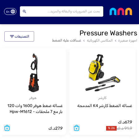
En
Pressure Washers
التصنيفات
اجهزة صغيرة
المكانس الكهربائية
غسالات علية الضغط
كارشر
هوفر
غسالة الضغط كارشر K4 المدمجة
غسالة ضغط هوفر 1600 وات 120
بار مع 7 ملحقات - Hpw-M1612
67.9
د.ك
91.9
د.ك
27.9
د.ك
%
26