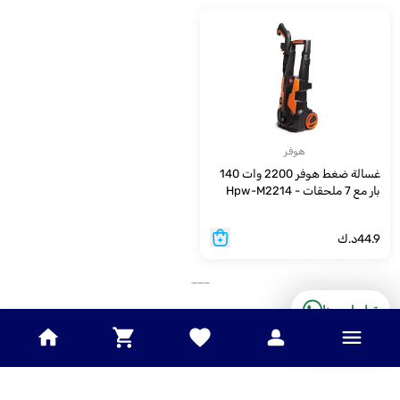
هوفر
غسالة ضغط هوفر 2200 وات 140
بار مع 7 ملحقات - Hpw-M2214
44.9
د.ك
___
تواصل معنا