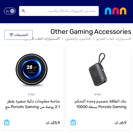
En
Other Gaming Accessories
التصنيفات
اكسسوارات العاب الفيديو
الحاسوب والقمينق
أكسسوارات العاب الفيديو
برودو
برودو
بنك الطاقة بتصميم وحدة التحكم
شاشة معلومات ذكية صغيرة بقطر
Porodo Gaming بسعة 10000
2.1 بوصة من Porodo Gaming مع
مللي أمبير في الساعة باللون الأسود
3M - أسود
6.9
د.ك
25.9
د.ك